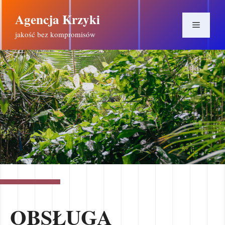
Przejdź
Agencja Krzyki
do
Menu
treści
jakość bez kompromisów
OBSŁUGA