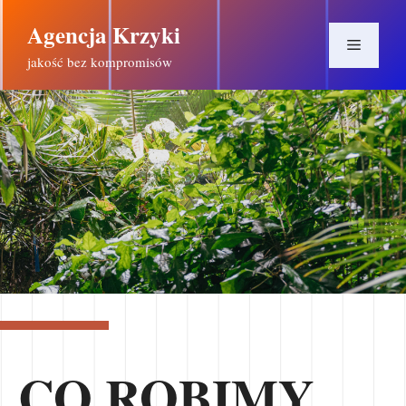
Przejdź
Agencja Krzyki
do
Menu
treści
jakość bez kompromisów
CO ROBIMY